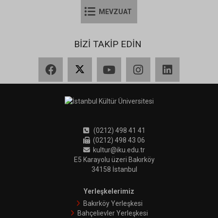
MEVZUAT
BİZİ TAKİP EDİN
Facebook
X
YouTube
Instagram
LinkedIn
(0212) 498 41 41
(0212) 498 43 06
kultur@iku.edu.tr
E5 Karayolu üzeri Bakırköy
34158 İstanbul
Yerleşkelerimiz
Bakırköy Yerleşkesi
Bahçelievler Yerleşkesi