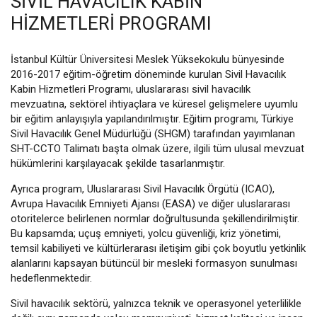
SIVIL HAVACILIK KABIN
HIZMETLERI PROGRAMI
İstanbul Kültür Üniversitesi Meslek Yüksekokulu bünyesinde
2016-2017 eğitim-öğretim döneminde kurulan Sivil Havacılık
Kabin Hizmetleri Programı, uluslararası sivil havacılık
mevzuatına, sektörel ihtiyaçlara ve küresel gelişmelere uyumlu
bir eğitim anlayışıyla yapılandırılmıştır. Eğitim programı, Türkiye
Sivil Havacılık Genel Müdürlüğü (SHGM) tarafından yayımlanan
SHT-CCTO Talimatı başta olmak üzere, ilgili tüm ulusal mevzuat
hükümlerini karşılayacak şekilde tasarlanmıştır.
Ayrıca program, Uluslararası Sivil Havacılık Örgütü (ICAO),
Avrupa Havacılık Emniyeti Ajansı (EASA) ve diğer uluslararası
otoritelerce belirlenen normlar doğrultusunda şekillendirilmiştir.
Bu kapsamda; uçuş emniyeti, yolcu güvenliği, kriz yönetimi,
temsil kabiliyeti ve kültürlerarası iletişim gibi çok boyutlu yetkinlik
alanlarını kapsayan bütüncül bir mesleki formasyon sunulması
hedeflenmektedir.
Sivil havacılık sektörü, yalnızca teknik ve operasyonel yeterlilikle