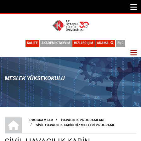
KALİTE
AKADEMİK TAKVİM
HIZLI ERİŞİM
ARAMA
ENG
MESLEK YÜKSEKOKULU
MESLEK YÜKSEKOKULU
/
PROGRAMLAR
HAVACILIK PROGRAMLARI
/
SIVIL HAVACILIK KABIN HIZMETLERI PROGRAMI
SAYFA
YOLU