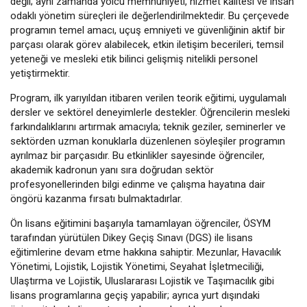
değil; aynı zamanda yolcu memnuniyeti, hizmet kalitesi ve insan
odaklı yönetim süreçleri ile değerlendirilmektedir. Bu çerçevede
programın temel amacı, uçuş emniyeti ve güvenliğinin aktif bir
parçası olarak görev alabilecek, etkin iletişim becerileri, temsil
yeteneği ve mesleki etik bilinci gelişmiş nitelikli personel
yetiştirmektir.
Program, ilk yarıyıldan itibaren verilen teorik eğitimi, uygulamalı
dersler ve sektörel deneyimlerle destekler. Öğrencilerin mesleki
farkındalıklarını artırmak amacıyla; teknik geziler, seminerler ve
sektörden uzman konuklarla düzenlenen söyleşiler programın
ayrılmaz bir parçasıdır. Bu etkinlikler sayesinde öğrenciler,
akademik kadronun yanı sıra doğrudan sektör
profesyonellerinden bilgi edinme ve çalışma hayatına dair
öngörü kazanma fırsatı bulmaktadırlar.
Ön lisans eğitimini başarıyla tamamlayan öğrenciler, ÖSYM
tarafından yürütülen Dikey Geçiş Sınavı (DGS) ile lisans
eğitimlerine devam etme hakkına sahiptir. Mezunlar, Havacılık
Yönetimi, Lojistik, Lojistik Yönetimi, Seyahat İşletmeciliği,
Ulaştırma ve Lojistik, Uluslararası Lojistik ve Taşımacılık gibi
lisans programlarına geçiş yapabilir; ayrıca yurt dışındaki