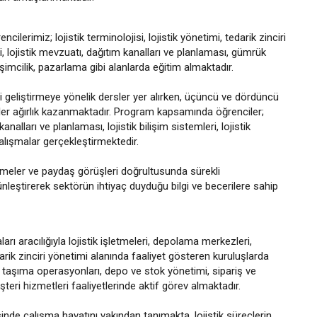
ilerimiz; lojistik terminolojisi, lojistik yönetimi, tedarik zinciri
, lojistik mevzuatı, dağıtım kanalları ve planlaması, gümrük
rişimcilik, pazarlama gibi alanlarda eğitim almaktadır.
rini geliştirmeye yönelik dersler yer alırken, üçüncü ve dördüncü
ler ağırlık kazanmaktadır. Program kapsamında öğrenciler;
alları ve planlaması, lojistik bilişim sistemleri, lojistik
alışmalar gerçekleştirmektedir.
işmeler ve paydaş görüşleri doğrultusunda sürekli
ünleştirerek sektörün ihtiyaç duyduğu bilgi ve becerilere sahip
 aracılığıyla lojistik işletmeleri, depolama merkezleri,
darik zinciri yönetimi alanında faaliyet gösteren kuruluşlarda
 taşıma operasyonları, depo ve stok yönetimi, sipariş ve
üşteri hizmetleri faaliyetlerinde aktif görev almaktadır.
de çalışma hayatını yakından tanımakta, lojistik süreçlerin