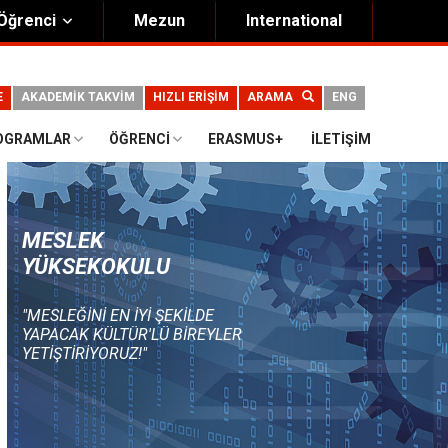
Öğrenci
Mezun
International
E
AKADEMİK TAKVİM
HIZLI ERİŞİM
ARAMA
ENG
OGRAMLAR
ÖĞRENCI
ERASMUS+
İLETIŞIM
MESLEK
YÜKSEKOKULU
"MESLEĞINI EN IYI ŞEKILDE
YAPACAK KÜLTÜR'LÜ BIREYLER
YETIŞTIRIYORUZ!"