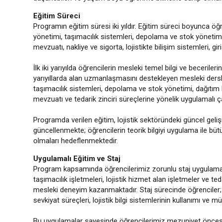
Eğitim Süreci
Programın eğitim süresi iki yıldır. Eğitim süreci boyunca öğrenc
yönetimi, taşımacılık sistemleri, depolama ve stok yönetimi
mevzuatı, nakliye ve sigorta, lojistikte bilişim sistemleri, gi
İlk iki yarıyılda öğrencilerin mesleki temel bilgi ve becerile
yarıyıllarda alan uzmanlaşmasını destekleyen mesleki ders
taşımacılık sistemleri, depolama ve stok yönetimi, dağıtım kan
mevzuatı ve tedarik zinciri süreçlerine yönelik uygulamalı ç
Programda verilen eğitim, lojistik sektöründeki güncel gel
güncellenmekte; öğrencilerin teorik bilgiyi uygulama ile büt
olmaları hedeflenmektedir.
Uygulamalı Eğitim ve Staj
Program kapsamında öğrencilerimiz zorunlu staj uygulamaları
taşımacılık işletmeleri, lojistik hizmet alan işletmeler ve te
mesleki deneyim kazanmaktadır. Staj sürecinde öğrenciler;
sevkiyat süreçleri, lojistik bilgi sistemlerinin kullanımı ve m
Bu uygulamalar sayesinde öğrencilerimiz mezuniyet öncesin