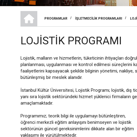
MESLEK YÜKSEKOKULU
/
/
PROGRAMLAR
İŞLETMECILIK PROGRAMLARI
LOJ
SAYFA
YOLU
LOJISTIK PROGRAMI
Lojistik, malların ve hizmetlerin, tüketicinin ihtiyaçları d
planlanması, uygulanması ve kontrol edilmesi süreçlerini kap
faaliyetlerini kapsayacak şekilde bilginin yönetimi, nakliye
bütünleşmiş bir meslek alanıdır.
İstanbul Kültür Üniversitesi, Lojistik Programı; lojistik, dış tica
yanı sıra lojistik sektöründeki hizmet yüklenici firmaların 
amaçlamaktadır.
Programımız; teorik bilgi ile uygulamayı bütünleştiren,
öğrenci merkezli eğitim anlayışını benimseyen ve lojistik
sektörünün güncel gereksinimlerini dikkate alan bir eğitim
yaklaşımı ile yürütülmektedir.