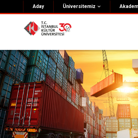
Aday
Üniversitemiz
Akadem
Hakkımızda
Yöneti
Genel Bilgiler
Kurucu 
Kültür Anayasası
Mütevell
Misyon & Vizyon
Rektörl
Kültür Koleji Vakfı ( KEV )
Organiz
Akıngüç Ödülü
İKÜ Ödülleri
İdari Birimler
Mevzuat
Onursal Doktora