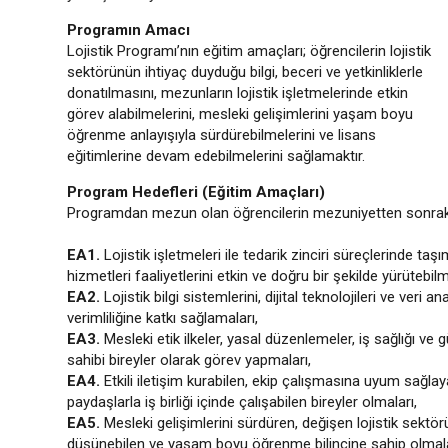
Programın Amacı
Lojistik Programı’nın eğitim amaçları; öğrencilerin lojistik
sektörünün ihtiyaç duyduğu bilgi, beceri ve yetkinliklerle
donatılmasını, mezunların lojistik işletmelerinde etkin
görev alabilmelerini, mesleki gelişimlerini yaşam boyu
öğrenme anlayışıyla sürdürebilmelerini ve lisans
eğitimlerine devam edebilmelerini sağlamaktır.
Program Hedefleri (Eğitim Amaçları)
Programdan mezun olan öğrencilerin mezuniyetten sonraki b
EA1.
Lojistik işletmeleri ile tedarik zinciri süreçlerinde ta
hizmetleri faaliyetlerini etkin ve doğru bir şekilde yürütebilm
EA2.
Lojistik bilgi sistemlerini, dijital teknolojileri ve veri a
verimliliğine katkı sağlamaları,
EA3.
Mesleki etik ilkeler, yasal düzenlemeler, iş sağlığı ve g
sahibi bireyler olarak görev yapmaları,
EA4.
Etkili iletişim kurabilen, ekip çalışmasına uyum sağlay
paydaşlarla iş birliği içinde çalışabilen bireyler olmaları,
EA5.
Mesleki gelişimlerini sürdüren, değişen lojistik sektör
düşünebilen ve yaşam boyu öğrenme bilincine sahip olmal