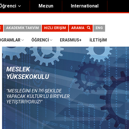
Öğrenci
Mezun
International
E
AKADEMİK TAKVİM
HIZLI ERİŞİM
ARAMA
ENG
OGRAMLAR
ÖĞRENCI
ERASMUS+
İLETIŞIM
MESLEK
YÜKSEKOKULU
"MESLEĞINI EN IYI ŞEKILDE
YAPACAK KÜLTÜR'LÜ BIREYLER
YETIŞTIRIYORUZ!"