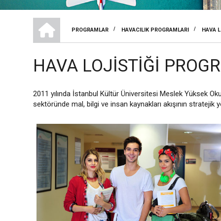
MESLEK YÜKSEKOKULU
/
/
PROGRAMLAR
HAVACILIK PROGRAMLARI
HAVA L
SAYFA
YOLU
HAVA LOJISTIĞI PROG
2011 yılında İstanbul Kültür Üniversitesi Meslek Yüksek Oku
sektöründe mal, bilgi ve insan kaynakları akışının stratejik