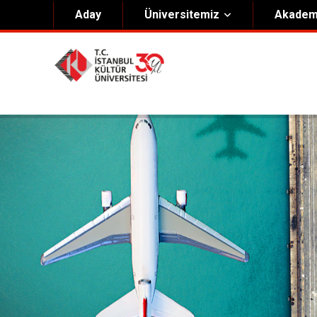
Aday
Üniversitemiz
Akadem
Hakkımızda
Yöneti
Genel Bilgiler
Kurucu 
Kültür Anayasası
Mütevell
Misyon & Vizyon
Rektörl
Kültür Koleji Vakfı ( KEV )
Organiz
Akıngüç Ödülü
İKÜ Ödülleri
İdari Birimler
Mevzuat
Onursal Doktora