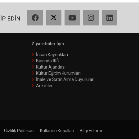
Facebook
X
YouTube
Instagram
LinkedIn
KİP EDİN
Ziyaretciler İçin
İnsan Kaynakları
Basında İKÜ
Kültür Ajandası
Kültür Eğitim Kurumları
İhale ve Satın Alma Duyuruları
Anketler
Gizlilik Politikası
Kullanım Koşulları
Bilgi Edinme