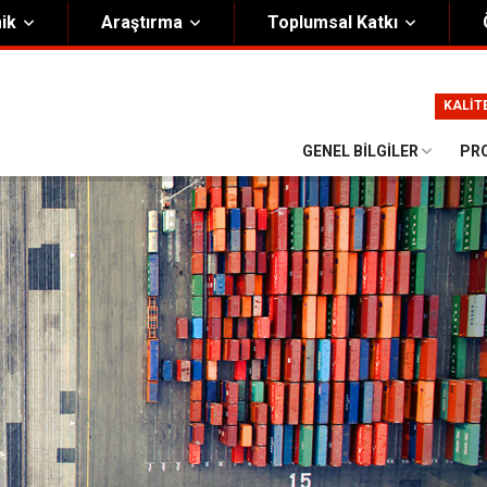
ik
Araştırma
Toplumsal Katkı
m
Kurumsal
KALİT
Onursal Başkan
Görsel Kimlik Rehberi
GENEL BILGILER
PR
i Heyet
Kalite Yönetim Sistemi
ük
Stratejik Plan
asyon Şeması
Eğiticinin Eğitimi Programı
Bilgi Güvenliği
Politikalar