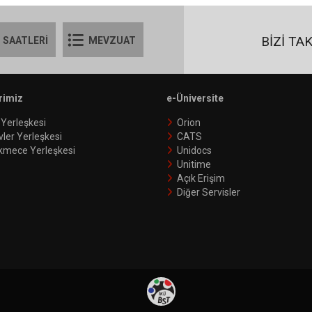
BİZİ TA
 SAATLERİ
MEVZUAT
rimiz
e-Üniversite
 Yerleşkesi
Orion
vler Yerleşkesi
CATS
kmece Yerleşkesi
Unidocs
Unitime
Açık Erişim
Diğer Servisler