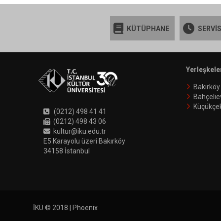
KÜTÜPHANE
SERVİS
Yerleşkele
Bakırköy
Bahçelie
Küçükçe
(0212) 498 41 41
(0212) 498 43 06
kultur@iku.edu.tr
E5 Karayolu üzeri Bakırköy
34158 İstanbul
İKÜ © 2018 | Phoenix