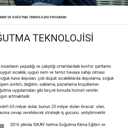
IRME VE SOĞUTMA TEKNOLOJISI PROGRAMI
ĞUTMA TEKNOLOJISI
nsanların yaşadığı ve çalıştığı ortamlardaki konfor şartlarını
n uygun sıcaklık, uygun nem ve temiz havaya sahip olması
 soğuk hava depoları, çok düşük sıcaklıklarda depolama, soğuk
 hijyen üretim, dağıtım, saklama, pazarlama koşullarının
ğutma uygulamaları gibi birçok konuda hizmet verirler.
 gün artmaktadır.
defi 65 milyar dolar, bunun 25 milyar doları ihracat olan,
ına cevap verebilecek stratejik iş gücünü yetiştirmektir.
2016 yılında ISKAV Isıtma Soğutma Klima Eğitim ve