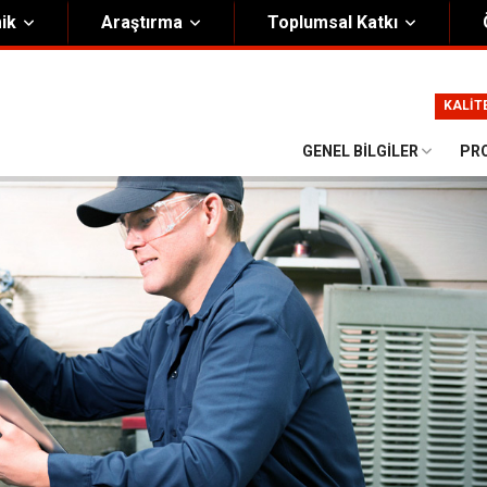
ik
Araştırma
Toplumsal Katkı
m
Kurumsal
KALİT
Onursal Başkan
Görsel Kimlik Rehberi
GENEL BILGILER
PR
i Heyet
Kalite Yönetim Sistemi
ük
Stratejik Plan
asyon Şeması
Eğiticinin Eğitimi Programı
Bilgi Güvenliği
Politikalar