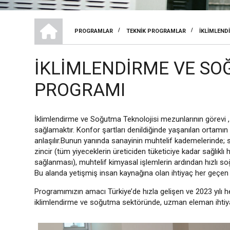
MESLEK YÜKSEKOKULU
/
/
PROGRAMLAR
TEKNIK PROGRAMLAR
İKLIMLEND
SAYFA
YOLU
İKLIMLENDIRME VE SO
PROGRAMI
İklimlendirme ve Soğutma Teknolojisi mezunlarının görevi , i
sağlamaktır. Konfor şartları denildiğinde yaşanılan ortamı
anlaşılır.Bunun yanında sanayinin muhtelif kademelerinde;
zincir (tüm yiyeceklerin üreticiden tüketiciye kadar sağlıklı
sağlanması), muhtelif kimyasal işlemlerin ardından hızlı so
Bu alanda yetişmiş insan kaynağına olan ihtiyaç her geçen
Programımızın amacı Türkiye’de hızla gelişen ve 2023 yılı he
iklimlendirme ve soğutma sektöründe, uzman eleman ihtiyac