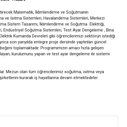
liştirecek Matematik, İklimlendirme ve Soğutmanın
ma ve Isıtma Sistemleri, Havalandırma Sistemleri, Merkezi
utma Sistem Tasarımı, İklimlendirme ve Soğutma Elektriği,
i, Endüstriyel Soğutma Sistemleri, Test Ayar Dengeleme , Bina
Elektrik Kumanda Devreleri gibi öğrencilerimizi sektörün istediği
yrıca son yarıyılda entegre proje dersinde yaptırılan güncel
beğeni toplamaktadır. Programımızın amacı hızla gelişen
rlayan, kurulumunu yapan ve test ayar dengeleme ile sistemi
rlar. Mezun olan tüm öğrencilerimiz soğutma, ısıtma veya
irketlerini kurarak iş hayatlarına devam etmektedirler.