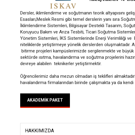
Dersler, iklimlendirme ve soğutmanın teorik altyapısını ge
Esasları,Meslek Resmi gibi temel derslerin yanı sıra Soğut
İklimlendirme Sistemleri, Bilgisayar Destekli Tasarım, Soğ
Koruyucu Bakım ve Arıza Tesbiti, Ticari Soğutma Sistemler
Yönetim Sistemleri, İKS Sistemlerinde Enerji Verimliliği ve 
niteliklerde yetiştirmeye yönelik derslerden oluşmaktadır. A
bitirme projeleri kampüslerimizde sergilenmekte ve büyük 
sektörde ısıtma, havalandırma ve soğutma projelerini hazı
devreye alabilen teknikerler yetiştirmektir.
Öğrencilerimiz daha mezun olmadan iş teklifleri almaktadı
havalandırma firmalarından birinde çalışmakta ya da kendi ş
AKADEMIK PAKET
HAKKIMIZDA