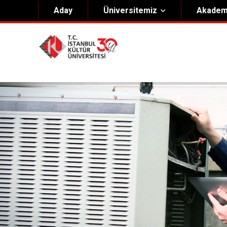
Aday
Üniversitemiz
Akadem
Hakkımızda
Yöneti
Genel Bilgiler
Kurucu 
Kültür Anayasası
Mütevell
Misyon & Vizyon
Rektörl
Kültür Koleji Vakfı ( KEV )
Organiz
Akıngüç Ödülü
İKÜ Ödülleri
İdari Birimler
Mevzuat
Onursal Doktora