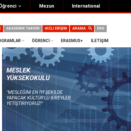
Öğrenci
Mezun
International
E
AKADEMİK TAKVİM
HIZLI ERİŞİM
ARAMA
ENG
OGRAMLAR
ÖĞRENCI
ERASMUS+
İLETIŞIM
MESLEK
YÜKSEKOKULU
"MESLEĞINI EN IYI ŞEKILDE
YAPACAK KÜLTÜR'LÜ BIREYLER
YETIŞTIRIYORUZ!"