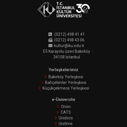
(0212) 498 41 41
(0212) 498 43 06
kultur@iku.edu.tr
E5 Karayolu üzeri Bakırköy
34158 İstanbul
Yerleşkelerimiz
Bakırköy Yerleşkesi
Bahçelievler Yerleşkesi
Küçükçekmece Yerleşkesi
e-Üniversite
Orion
CATS
Unidocs
Unitime