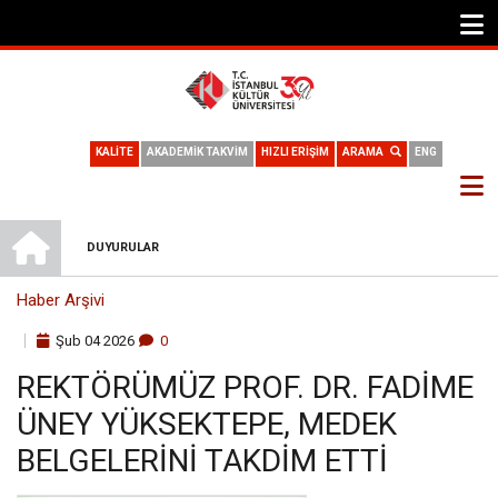
KALİTE
AKADEMİK TAKVİM
HIZLI ERİŞİM
ARAMA
ENG
ANA SAYFA
DUYURULAR
SAYFA
Haber Arşivi
YOLU
Şub
04
2026
0
REKTÖRÜMÜZ PROF. DR. FADIME
ÜNEY YÜKSEKTEPE, MEDEK
BELGELERINI TAKDIM ETTI