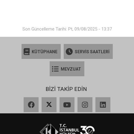
Son Güncelleme Tarihi: Pt, 09/08/2025 - 13:37
KÜTÜPHANE
SERVİS SAATLERİ
MEVZUAT
BİZİ TAKİP EDİN
Facebook
X
YouTube
Instagram
LinkedIn