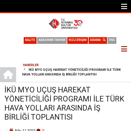
KALİTE
AKADEMİK TAKVİM
HIZLI ERİŞİM
ARAMA
ENG
HABERLER
ANA SAYFA
/
İKÜ MYO UÇUŞ HAREKAT YÖNETICILIĞI PROGRAMI ILE TÜRK
SAYFA
HAVA YOLLARI ARASINDA İŞ BIRLIĞI TOPLANTISI
YOLU
İKÜ MYO UÇUŞ HAREKAT
YÖNETICILIĞI PROGRAMI ILE TÜRK
HAVA YOLLARI ARASINDA İŞ
BIRLIĞI TOPLANTISI
Ağu
11
2025
0