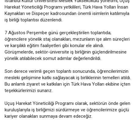
İstanbul Kültür Üniversitesi Meslek Yüksekokulu yönetimi, Uçuş
Harekat Yöneticiliği Programı yetkilileri, Türk Hava Yolları İnsan
Kaynakları ve Dispeçer kadrosundan önemli isimlerin katılımıyla
iş birliği toplantısı düzenlendi.
7 Ağustos Perşembe günü gerçekleştirilen toplantıda;
öğrencilere yönelik staj olanakları, mezunların işe alım süreçleri
ve karşılıklı eğitim faaliyetleri gibi konular ele alındı.
Görüşmelerde, sektör-üniversite iş birliğinin güçlendirilmesine
yönelik atılabilecek somut adımlar değerlendirildi.
Son derece verimli geçen toplantı sonucunda, öğrencilerimizin
mesleki gelişimine katkı sağlayacak iş birliklerinin temelleri atıldı.
Bu anlamlı ziyaret ve katkıları için Türk Hava Yolları ekibine içten
teşekkürlerimizi sunarız.
Uçuş Harekat Yöneticiliği Programı olarak, sektörün önde gelen
kuruluşlarıyla iş birliğimizi sürdürmeye ve öğrencilerimize güçlü
kariyer olanakları sunmaya devam edeceğiz.