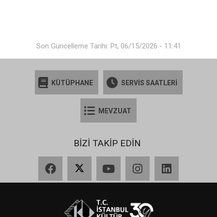
Son Güncelleme Tarihi: Pt, 06/15/2026 - 11:41
KÜTÜPHANE
SERVİS SAATLERİ
MEVZUAT
BİZİ TAKİP EDİN
Facebook
X
YouTube
Instagram
LinkedIn