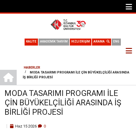
KALİTE
AKADEMİK TAKVİM
HIZLI ERİŞİM
ARAMA
ENG
HABERLER
ANA SAYFA
/
MODA TASARIMI PROGRAMI ILE ÇIN BÜYÜKELÇILIĞI ARASINDA
SAYFA
İŞ BIRLIĞI PROJESI
YOLU
MODA TASARIMI PROGRAMI ILE
ÇIN BÜYÜKELÇILIĞI ARASINDA İŞ
BIRLIĞI PROJESI
Haz
15
2026
0