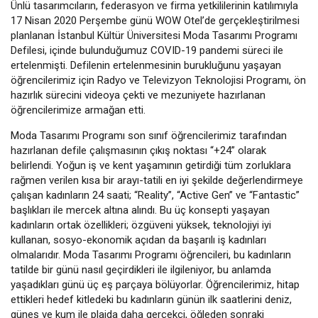
Ünlü tasarımcıların, federasyon ve firma yetkililerinin katılımıyla
17 Nisan 2020 Perşembe günü WOW Otel’de gerçekleştirilmesi
planlanan İstanbul Kültür Üniversitesi Moda Tasarımı Programı
Defilesi, içinde bulunduğumuz COVID-19 pandemi süreci ile
ertelenmişti. Defilenin ertelenmesinin burukluğunu yaşayan
öğrencilerimiz için Radyo ve Televizyon Teknolojisi Programı, ön
hazırlık sürecini videoya çekti ve mezuniyete hazırlanan
öğrencilerimize armağan etti.
Moda Tasarımı Programı son sınıf öğrencilerimiz tarafından
hazırlanan defile çalışmasının çıkış noktası “+24” olarak
belirlendi. Yoğun iş ve kent yaşamının getirdiği tüm zorluklara
rağmen verilen kısa bir arayı-tatili en iyi şekilde değerlendirmeye
çalışan kadınların 24 saati; “Reality”, “Active Gen” ve “Fantastic”
başlıkları ile mercek altına alındı. Bu üç konsepti yaşayan
kadınların ortak özellikleri; özgüveni yüksek, teknolojiyi iyi
kullanan, sosyo-ekonomik açıdan da başarılı iş kadınları
olmalarıdır. Moda Tasarımı Programı öğrencileri, bu kadınların
tatilde bir günü nasıl geçirdikleri ile ilgileniyor, bu anlamda
yaşadıkları günü üç eş parçaya bölüyorlar. Öğrencilerimiz, hitap
ettikleri hedef kitledeki bu kadınların günün ilk saatlerini deniz,
güneş ve kum ile plajda daha gerçekçi, öğleden sonraki