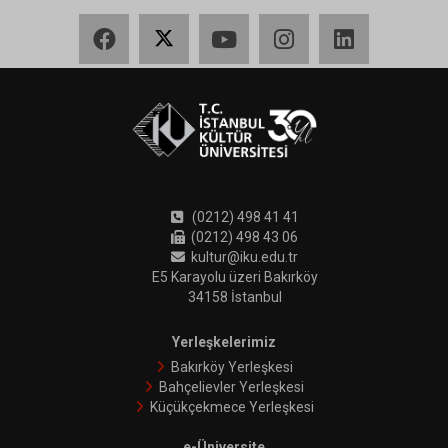
Facebook
X
YouTube
Instagram
LinkedIn
(0212) 498 41 41
(0212) 498 43 06
kultur@iku.edu.tr
E5 Karayolu üzeri Bakırköy
34158 İstanbul
Yerleşkelerimiz
Bakırköy Yerleşkesi
Bahçelievler Yerleşkesi
Küçükçekmece Yerleşkesi
e-Üniversite