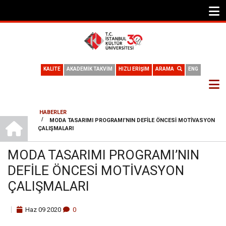
KALİTE
AKADEMİK TAKVİM
HIZLI ERİŞİM
ARAMA
ENG
HABERLER
ANA SAYFA
/
MODA TASARIMI PROGRAMI’NIN DEFILE ÖNCESI MOTIVASYON
SAYFA
ÇALIŞMALARI
YOLU
MODA TASARIMI PROGRAMI’NIN
DEFILE ÖNCESI MOTIVASYON
ÇALIŞMALARI
Haz
09
2020
0