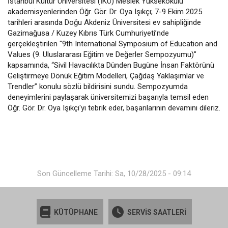
İstanbul Kültür Üniversitesi (İKÜ) Meslek Yüksekokulu
akademisyenlerinden Öğr. Gör. Dr. Oya Işıkçı; 7-9 Ekim 2025
tarihleri arasında Doğu Akdeniz Üniversitesi ev sahipliğinde
Gazimağusa / Kuzey Kıbrıs Türk Cumhuriyeti’nde
gerçekleştirilen "9th International Symposium of Education and
Values (9. Uluslararası Eğitim ve Değerler Sempozyumu)"
kapsamında, “Sivil Havacılıkta Dünden Bugüne İnsan Faktörünü
Geliştirmeye Dönük Eğitim Modelleri, Çağdaş Yaklaşımlar ve
Trendler” konulu sözlü bildirisini sundu. Sempozyumda
deneyimlerini paylaşarak üniversitemizi başarıyla temsil eden
Öğr. Gör. Dr. Oya Işıkçı'yı tebrik eder, başarılarının devamını dileriz.
Son Güncelleme Tarihi: Sa, 10/28/2025 - 09:14
KÜTÜPHANE
SERVİS SAATLERİ