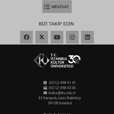
MEVZUAT
BİZİ TAKİP EDİN
Facebook
X
YouTube
Instagram
LinkedIn
(0212) 498 41 41
(0212) 498 43 06
kultur@iku.edu.tr
E5 Karayolu üzeri Bakırköy
34158 İstanbul