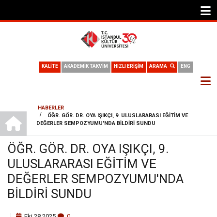
KALİTE
AKADEMİK TAKVİM
HIZLI ERİŞİM
ARAMA
ENG
HABERLER
ANA SAYFA
/
ÖĞR. GÖR. DR. OYA IŞIKÇI, 9. ULUSLARARASI EĞITIM VE
SAYFA
DEĞERLER SEMPOZYUMU'NDA BILDIRI SUNDU
YOLU
ÖĞR. GÖR. DR. OYA IŞIKÇI, 9.
ULUSLARARASI EĞITIM VE
DEĞERLER SEMPOZYUMU'NDA
BILDIRI SUNDU
Eki
28
2025
0